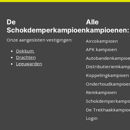
De
Alle
Schokdemperkampioen
kampioenen:
Onze aangesloten vestigingen:
Aircokampioen
APK kampioen
Dokkum
Drachten
Autobandenkampio
Leeuwarden
Distributieriemkam
Koppelingkampioen
Onderhoudkampioe
Remkampioen
Schokdemperkampi
De Trekhaakkampio
Login