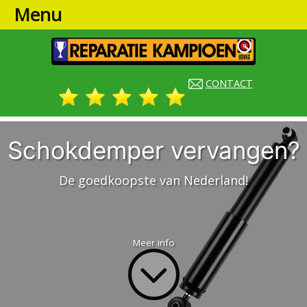
Menu
CONTACT
Schokdemper vervangen?
De goedkoopste van Nederland!
Meer info